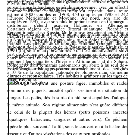
semble plus occidentale, mais globalement les axes migratoires
environnements urbains.
suivant ainsi la tendance générale européenne, avec un effectif
de ce petit héron sont très mal connues.
Comme nicheur, le blongios nain est répandu dans toute
estimé à 2000 couples en 1968, 453 couples en 1983 et 242
l'Europe Méridionale et Moyenne. Au nord, son aire de
couples en 1997, avec son plus important noyau en Camargue.
distribution s'étend jusqu'en Hollande, en Allemagne
Certaines régions de France (littoral atlantique, Picardie et
Septentrionale et en Russie. On le trouve également en Afrique
Voilà, vous savez tout sur le blongios nain. Maintenant, à quoi
Flandres) ont perdu 80 % de leurs effectifs au cours de cette
du Nord, du Maroc à l'Egypte, ainsi qu'en Asie Occidentale, du
ressemble t-il ? Et bien voici les clichés que j'ai pu prendre de
période. Les effectifs de ce blongios semblent remonter depuis
sud-ouest de la Sibérie et de la Palestine jusqu'en Kirghizie et
toute la ou les familles présentes à Cambrin. Bonne route à eux
1990 (ou sont mieux inventoriés ?). Il est attentivement suivi
l'est du Cachemire. Les oiseaux européens sont migrateurs et
et longue vie sur les chemins de la migration, en espérant les
dans le nord de la France, notamment sur le marais du
prennent leurs quartiers d'hiver en Afrique au sud du Sahara.
revoir l'an prochain.
Romelaëre, dans le marais audomarois qui abrite à lui seul de 4
Les blongios nains possèdent essentiellement des activités
Voici Monsieur Blongios pour commencer !
à 10 % de la population nationale de blongios nain, de même
diurnes et crépusculaires. Très habiles à grimper sur les tiges de
qu'en Belgique.
roseaux, ils adoptent une posture figée, immobiles et raides
comme des piquets, aussitôt qu'ils s'estiment en situation de
danger. Les petits, dès la sortie du nid, sont capables d'adopter
la même attitude. Son régime alimentaire n'est guère différent
de celui de la plupart des hérons (petits poissons, insectes
aquatiques, batraciens, sangsues et autres vers). Ce pêcheur
opère le plus souvent à l'affût, sous le couvert ou à la lisière des
roseaux et d'autres végétations des eaux peu profondes.