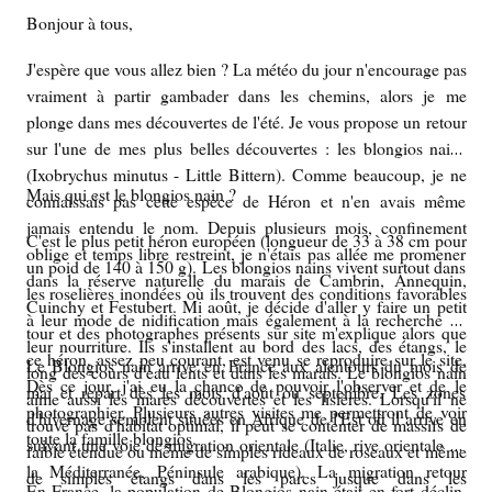
Bonjour à tous,
J'espère que vous allez bien ? La météo du jour n'encourage pas
vraiment à partir gambader dans les chemins, alors je me
plonge dans mes découvertes de l'été. Je vous propose un retour
sur l'une de mes plus belles découvertes : les blongios nains
(
Ixobrychus minutus
-
Little Bittern)
. Comme beaucoup, je ne
Mais qui est le blongios nain ?
connaissais pas cette espèce de Héron et n'en avais même
jamais entendu le nom. Depuis plusieurs mois, confinement
C'est le plus petit héron européen (longueur de 33 à 38 cm pour
oblige et temps libre restreint, je n'étais pas allée me promener
un poid de 140 à 150 g). Les blongios nains vivent surtout dans
dans la réserve naturelle du marais de Cambrin, Annequin,
les roselières inondées où ils trouvent des conditions favorables
Cuinchy et Festubert.
Mi août, je décide d'aller y faire un petit
à leur mode de nidification mais également à la recherche de
tour et des photographes présents sur site m'explique alors que
leur nourriture. Ils s'installent au bord des lacs, des étangs, le
ce héron, assez peu courant, est venu se reproduire sur le site.
Le Blongios nain arrive en France aux alentours du mois de
long des cours d'eau lents et dans les marais. Le blongios nain
Dès ce jour, j'ai eu la chance de pouvoir l'observer et de le
mai et repart dès les mois d'août ou septembre. Les zones
aime aussi les mares découvertes et les lisières. Lorsqu'il ne
photographier. Plusieurs autres visites me permettront de voir
d'hivernage semblent situées en Afrique de l'Est où il arrive en
trouve pas d'habitat optimal, il peut se contenter de massifs de
toute la famille blongios.
suivant une voie de migration orientale (Italie, rive orientale de
faible étendue ou même de simples rideaux de roseaux et même
la Méditerranée, Péninsule arabique). La migration retour
de simples étangs dans les parcs jusque dans les
En France, la population de Blongios nain était en fort déclin,