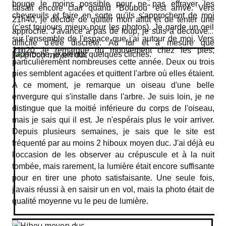
bouge le moins possible pour ne pas effrayer les
faisait encore clair quand "Boubou" est arrivé. Vers
chevreuils et faire en sorte qu'ils s'approchent de moi
21h40, je décide de quitter mon affût et de tenter une
(c'est toujours mieux pour les photos). Je garde un oeil
approche. J'avance à pas de loup, je suis à découvert,
sur l'ensemble de l'espace que j'ai autour de moi. Vers
difficile d'être discrète. Au fur et à mesure que
21h20, je remarque du mouvement chez les pies,
j'approche, je prends quelques clichés.
particulièrement nombreuses cette année. Deux ou trois
pies semblent agacées et quittent l'arbre où elles étaient.
A ce moment, je remarque un oiseau d'une belle
envergure qui s'installe dans l'arbre. Je suis loin, je ne
distingue que la moitié inférieure du corps de l'oiseau,
mais je sais qui il est. Je n'espérais plus le voir arriver.
Depuis plusieurs semaines, je sais que le site est
fréquenté par au moins 2 hiboux moyen duc. J'ai déjà eu
l'occasion de les observer au crépuscule et à la nuit
tombée, mais rarement, la lumière était encore suffisante
pour en tirer une photo satisfaisante. Une seule fois,
j'avais réussi à en saisir un en vol, mais la photo était de
qualité moyenne vu le peu de lumière.